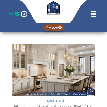
رش
فهرست
ه
حتوا
آزمون سبک
خانه
مجله
کابینت نئوکلاسیک جدید، آیا جذابیت این سبک در 1403