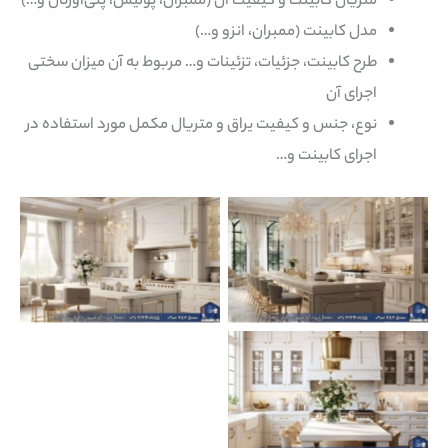
متریال کابینت و کیفیت آن (ممبران، پولیش، پلی‌اورتان و…)
مدل کابینت (ممبران، انزو و…)
طرح کابینت، جزئیات، تزئینات و… مربوط به آن میزان سختی
اجرای آن
نوع، جنس و کیفیت یراق و متریال مکمل مورد استفاده در
اجرای کابینت و…
Nimarchy.com – کابینت
Nimarchy.com – کابینت
نئوکلاسیک جدید
نئوکلاسیک جدید
Nimarchy.com – کابینت
نئوکلاسیک جدید