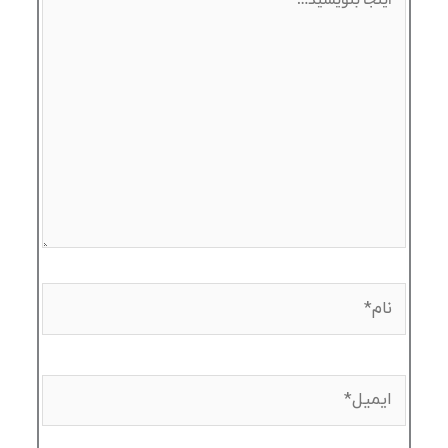
بنویسید…
نام*
ایمیل*